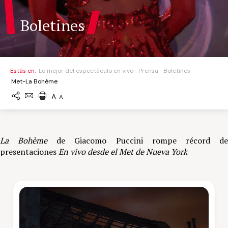
Boletines
Estás en:
Lo mejor del espectáculo en vivo
Prensa
Boletines
Met-La Bohème
A
A
La Bohème
de Giacomo Puccini rompe récord d
presentaciones
En vivo desde el Met de Nueva York