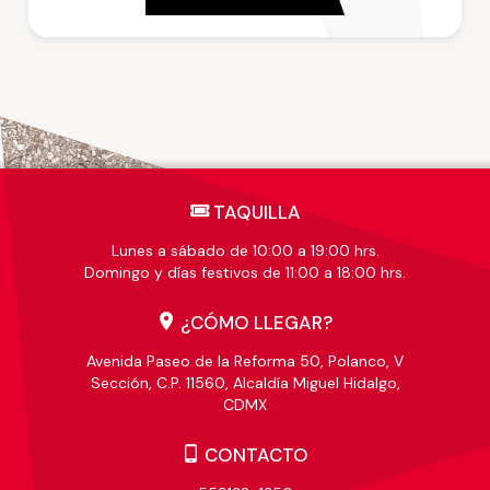
TAQUILLA
Lunes a sábado de 10:00 a 19:00 hrs.
Domingo y días festivos de 11:00 a 18:00 hrs.
¿CÓMO LLEGAR?
Avenida Paseo de la Reforma 50, Polanco, V
Sección, C.P. 11560, Alcaldía Miguel Hidalgo,
CDMX
CONTACTO