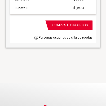
Luneta B
$1,500
Luneta C
$1,500
Balcón A
$1,200
COMPRA TUS BOLETOS
Balcón B
$900
Personas usuarias de silla de ruedas
Balcón C
$800
Primer piso A
$1,200
Primer piso B
$900
Primer piso C
$800
Primer piso D
$700
Segundo piso A
$800
Segundo piso B
$600
Segundo piso C
$500