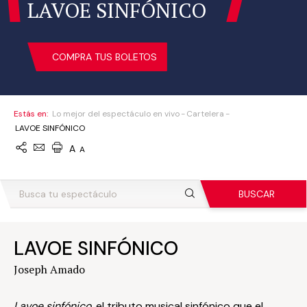
LAVOE SINFÓNICO
COMPRA TUS BOLETOS
Estás en:
Lo mejor del espectáculo en vivo
Cartelera
LAVOE SINFÓNICO
A
A
BUSCAR
LAVOE SINFÓNICO
Joseph Amado
Lavoe sinfónico
, el tributo musical sinfónico que el