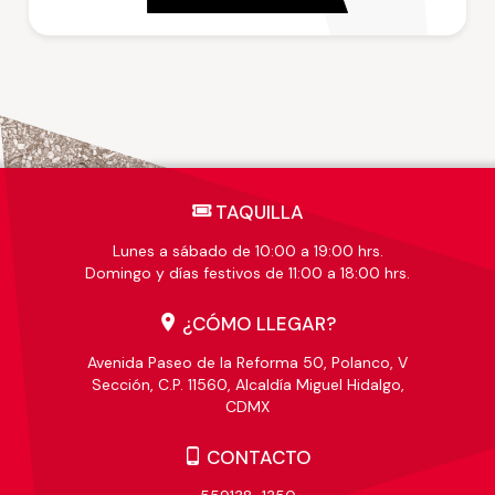
TAQUILLA
Lunes a sábado de 10:00 a 19:00 hrs.
Domingo y días festivos de 11:00 a 18:00 hrs.
¿CÓMO LLEGAR?
Avenida Paseo de la Reforma 50, Polanco, V
Sección, C.P. 11560, Alcaldía Miguel Hidalgo,
CDMX
CONTACTO