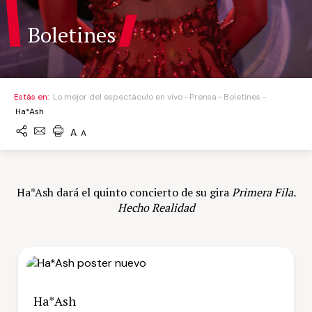
Boletines
Estás en:
Lo mejor del espectáculo en vivo
Prensa
Boletines
Ha*Ash
A
A
Ha*Ash dará el quinto concierto de su gira
Primera Fila.
Hecho Realidad
Ha*Ash