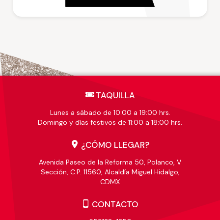
TAQUILLA
Lunes a sábado de 10:00 a 19:00 hrs.
Domingo y días festivos de 11:00 a 18:00 hrs.
¿CÓMO LLEGAR?
Avenida Paseo de la Reforma 50, Polanco, V
Sección, C.P. 11560, Alcaldía Miguel Hidalgo,
CDMX
CONTACTO