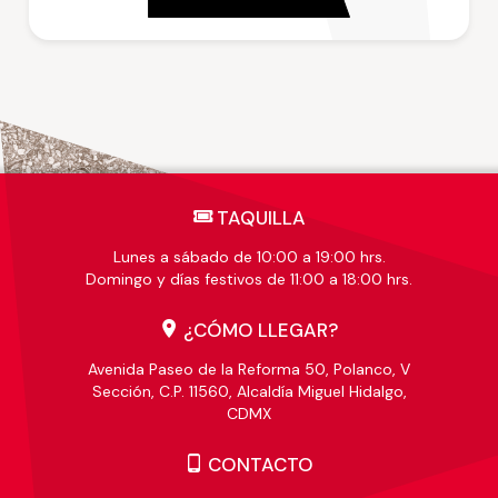
TAQUILLA
Lunes a sábado de 10:00 a 19:00 hrs.
Domingo y días festivos de 11:00 a 18:00 hrs.
¿CÓMO LLEGAR?
Avenida Paseo de la Reforma 50, Polanco, V
Sección, C.P. 11560, Alcaldía Miguel Hidalgo,
CDMX
CONTACTO