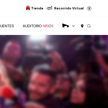
Tienda
Recorrido Virtual
CUENTES
AUDITORIO
N
I
Ñ
O
S