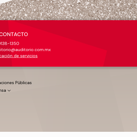
CONTACTO
138-1350
itorio@auditorio.com.mx
cación de servicios
aciones Públicas
nsa