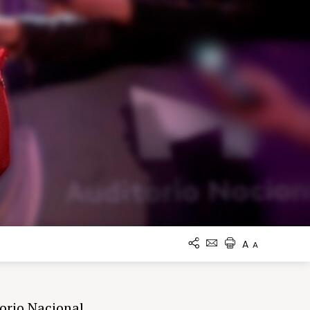
A
A
torio Nacional