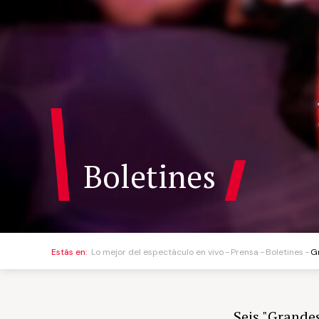
Boletines
Estás en:
Lo mejor del espectáculo en vivo
Prensa
Boletines
G
Seis "Grandes