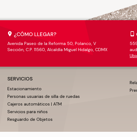
¿CÓMO LLEGAR?
Avenida Paseo de la Reforma 50, Polanco, V
559
Sección, C.P. 11560, Alcaldía Miguel Hidalgo, CDMX
aud
Ubi
SERVICIOS
Rel
Estacionamiento
Pre
Personas usuarias de silla de ruedas
Cajeros automáticos | ATM
Servicios para niños
Resguardo de Objetos