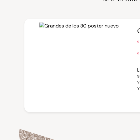
L
s
v
y