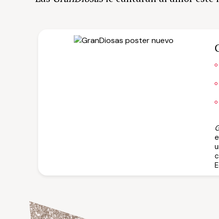
G
e
u
c
E