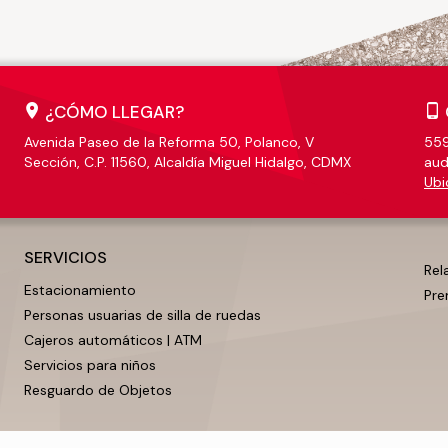
¿CÓMO LLEGAR?
Avenida Paseo de la Reforma 50, Polanco, V
559
Sección, C.P. 11560, Alcaldía Miguel Hidalgo, CDMX
aud
Ubi
SERVICIOS
Rel
Estacionamiento
Pre
Personas usuarias de silla de ruedas
Cajeros automáticos | ATM
Servicios para niños
Resguardo de Objetos