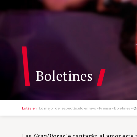
Boletines
Estás en:
Lo mejor del espectáculo en vivo
Prensa
Boletines
G
Las
GranDiosas
le cantarán al amor este 