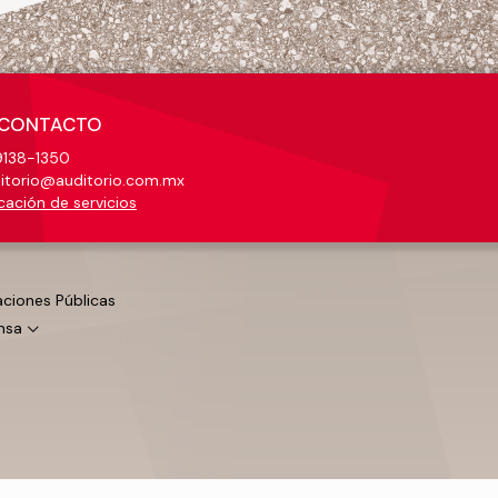
CONTACTO
138-1350
itorio@auditorio.com.mx
cación de servicios
aciones Públicas
nsa