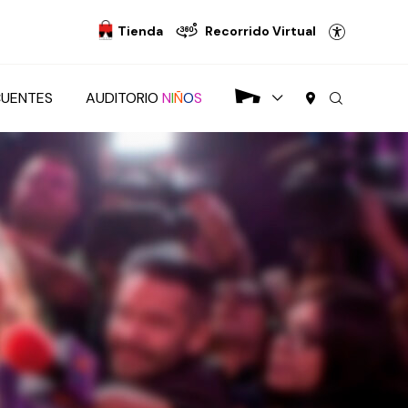
Tienda
Recorrido Virtual
CUENTES
AUDITORIO
N
I
Ñ
O
S