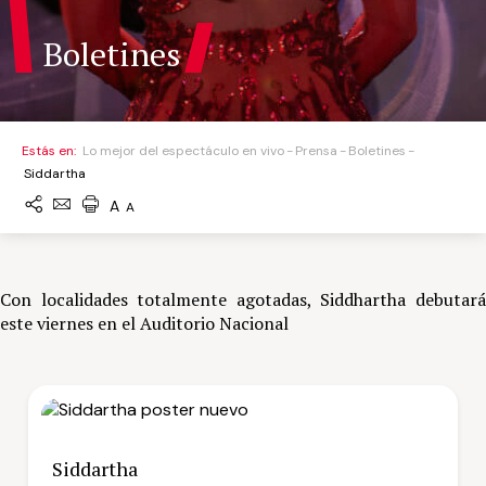
Boletines
Estás en:
Lo mejor del espectáculo en vivo
Prensa
Boletines
Siddartha
A
A
Con localidades totalmente agotadas, Siddhartha debutará
este viernes en el Auditorio Nacional
Siddartha