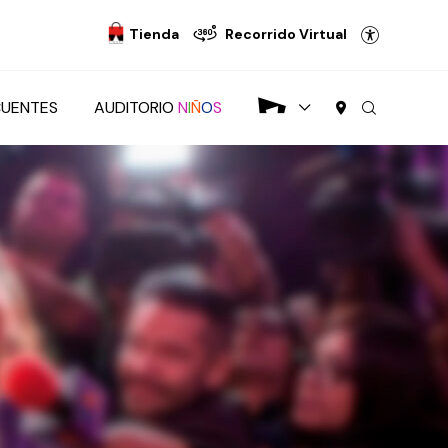
Tienda
Recorrido Virtual
CUENTES
AUDITORIO
N
I
Ñ
O
S