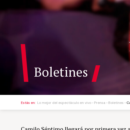
Boletines
Estás en:
Lo mejor del espectáculo en vivo
Prensa
Boletines
C
Camilo Séptimo llegará por primera vez a