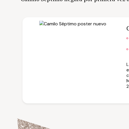
L
e
c
M
2