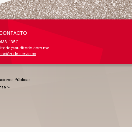
CONTACTO
138-1350
itorio@auditorio.com.mx
cación de servicios
aciones Públicas
nsa