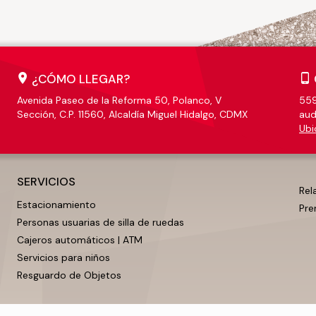
¿CÓMO LLEGAR?
Avenida Paseo de la Reforma 50, Polanco, V
559
Sección, C.P. 11560, Alcaldía Miguel Hidalgo, CDMX
aud
Ubi
SERVICIOS
Rel
Estacionamiento
Pre
Personas usuarias de silla de ruedas
Cajeros automáticos | ATM
Servicios para niños
Resguardo de Objetos