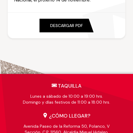
Nacional, el próximo 14 de noviembre.
DESCARGAR PDF
TAQUILLA
Lunes a sábado de 10:00 a 19:00 hrs.
Domingo y días festivos de 11:00 a 18:00 hrs.
¿CÓMO LLEGAR?
Avenida Paseo de la Reforma 50, Polanco, V
Sección, C.P. 11560, Alcaldía Miguel Hidalgo,