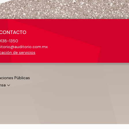
CONTACTO
138-1350
itorio@auditorio.com.mx
cación de servicios
aciones Públicas
nsa