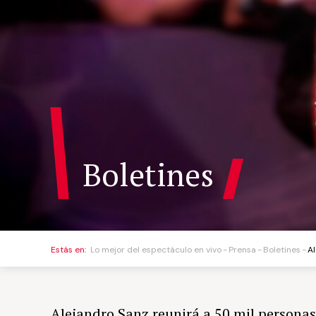
Boletines
Estás en:
Lo mejor del espectáculo en vivo
Prensa
Boletines
A
Alejandro Sanz reunirá a 50 mil personas