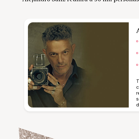
T
c
r
s
d
p