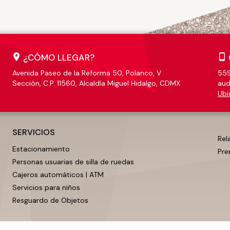
¿CÓMO LLEGAR?
Avenida Paseo de la Reforma 50, Polanco, V
559
Sección, C.P. 11560, Alcaldía Miguel Hidalgo, CDMX
aud
Ubi
SERVICIOS
Rel
Estacionamiento
Pre
Personas usuarias de silla de ruedas
Cajeros automáticos | ATM
Servicios para niños
Resguardo de Objetos