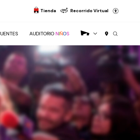
Tienda
Recorrido Virtual
CUENTES
AUDITORIO
N
I
Ñ
O
S