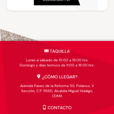
TAQUILLA
Lunes a sábado de 10:00 a 19:00 hrs.
Domingo y días festivos de 11:00 a 18:00 hrs.
¿CÓMO LLEGAR?
Avenida Paseo de la Reforma 50, Polanco, V
Sección, C.P. 11560, Alcaldía Miguel Hidalgo,
CDMX
CONTACTO