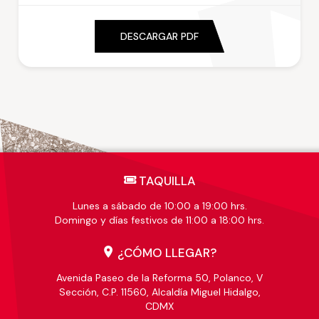
DESCARGAR PDF
TAQUILLA
Lunes a sábado de 10:00 a 19:00 hrs.
Domingo y días festivos de 11:00 a 18:00 hrs.
¿CÓMO LLEGAR?
Avenida Paseo de la Reforma 50, Polanco, V
Sección, C.P. 11560, Alcaldía Miguel Hidalgo,
CDMX