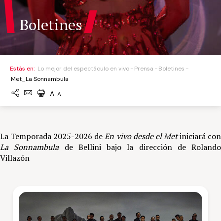
Boletines
Estás en:
Lo mejor del espectáculo en vivo
Prensa
Boletines
Met_La Sonnambula
A
A
La Temporada 2025-2026 de
En vivo desde el Met
iniciará co
La Sonnambula
de Bellini bajo la dirección de Rolando
Villazón