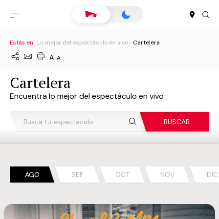
Estás en:
Lo mejor del espectáculo en vivo
Cartelera
A
A
Cartelera
Encuentra lo mejor del espectáculo en vivo
BUSCAR
AGO
SEP
OCT
NOV
DIC