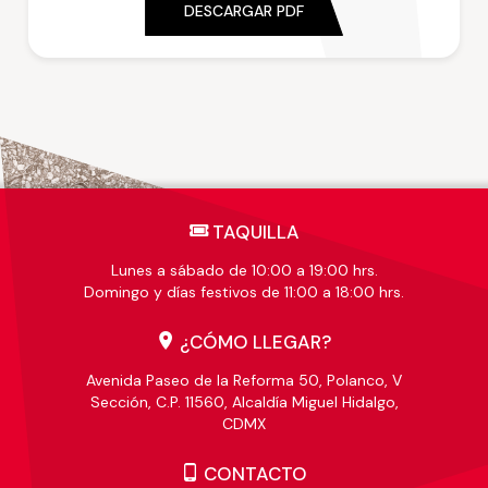
DESCARGAR PDF
TAQUILLA
Lunes a sábado de 10:00 a 19:00 hrs.
Domingo y días festivos de 11:00 a 18:00 hrs.
¿CÓMO LLEGAR?
Avenida Paseo de la Reforma 50, Polanco, V
Sección, C.P. 11560, Alcaldía Miguel Hidalgo,
CDMX
CONTACTO