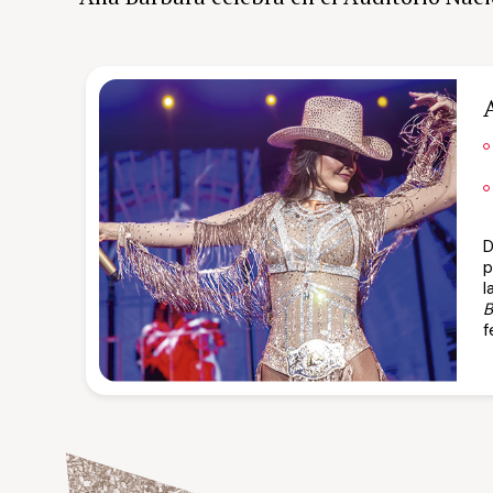
D
p
l
B
f