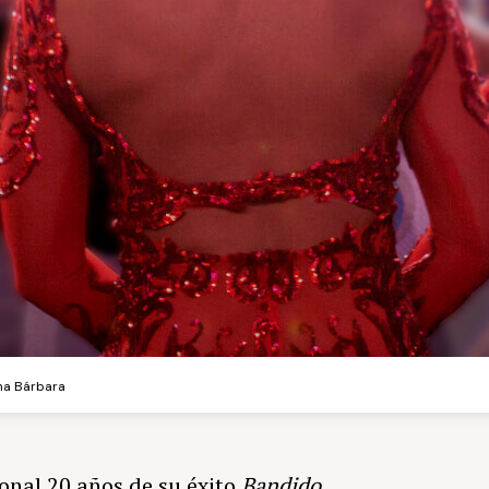
na Bárbara
onal 20 años de su éxito
Bandido