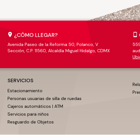
¿CÓMO LLEGAR?
Avenida Paseo de la Reforma 50, Polanco, V
559
Sección, C.P. 11560, Alcaldía Miguel Hidalgo, CDMX
aud
Ubi
SERVICIOS
Rel
Estacionamiento
Pre
Personas usuarias de silla de ruedas
Cajeros automáticos | ATM
Servicios para niños
Resguardo de Objetos