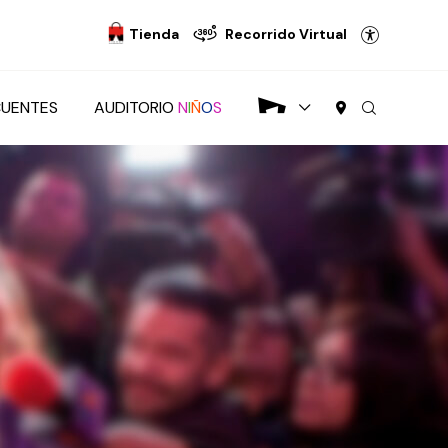
Tienda
Recorrido Virtual
CUENTES
AUDITORIO
N
I
Ñ
O
S