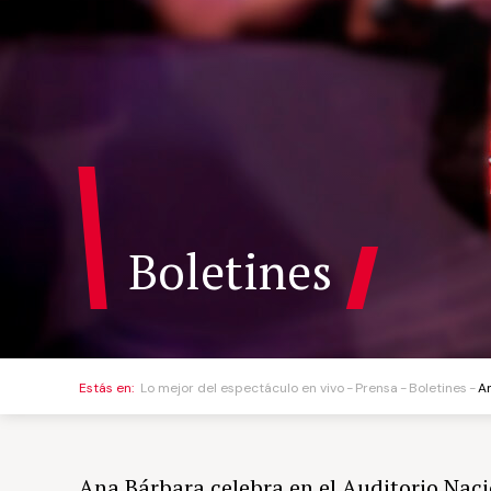
Boletines
Estás en:
Lo mejor del espectáculo en vivo
Prensa
Boletines
A
Ana Bárbara celebra en el Auditorio Naci