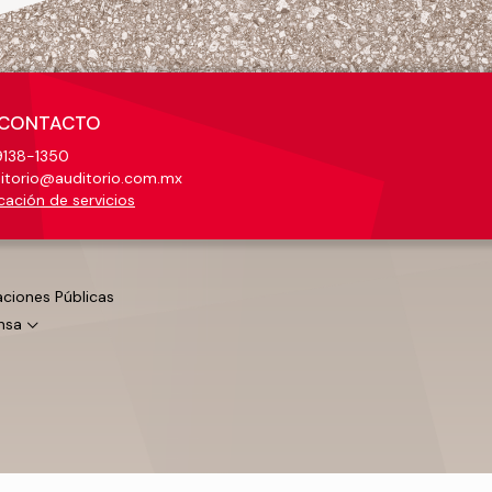
CONTACTO
138-1350
itorio@auditorio.com.mx
cación de servicios
aciones Públicas
nsa